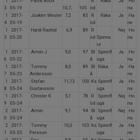
1
2017-
Patrik Boox
R
Räka
Ja
Ho
3
05-19
10,7,
105
öd
na
1
2017-
Joakim Wester
7,2
85
R
Räka
Ja
Ha
4
05-19
öd
ne
1
2017-
Hardi Rashid
6,9
89
R
Nej
Ho
5
05-20
öd
Spinna
na
re
1
2017-
Armin J
9,0
97
Bl
Spinnfl
Ja
Ho
6
05-22
å
uga
na
1
2017-
Tommy
8,0
89
Bl
Räka
Ja
Ha
7
05-23
Andersson
å
ne
1
2017-
Stefan
11,13
100
Ks
Spinnfl
Ja
Ho
8
05-24
Gustavsson
uga
na
1
2017-
Christer K
5,1
78
R
Spinnfl
Nej
Ho
9
05-24
öd
uga
na
2
2017-
Armin
9,1
94
Bl
Spinnfl
Nej
Ho
0
05-24
å
uga
na
2
2017-
Tommy
10,0
103
Ks
Spinnfl
Ja
Ha
1
05-25
Persson
uga
ne