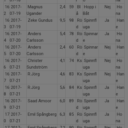
16
2017-
Magnus
2,4
59
Bl
Hopp i
Nej
Ho
2
07-19
Ugander
å
Båt
na
16
2017-
Zeke Gundus
9,5
98
Rö
Spinnfl
Ja
Han
3
07-19
d
uga
e
16
2017-
Anders
5,4
78
Rö
Spinnar
Ja
Ho
4
07-20
Carlsson
d
e
na
16
2017-
Anders
2,4
60
Rö
Spinnar
Nej
Han
5
07-20
Carlsson
d
e
e
16
2017-
Christer
4,1
74
Ks
Spinnfl
Nej
Ho
6
07-21
Sundström
uga
na
16
2017-
R.Jörg
4,6
83
Ks
Spinnfl
Nej
Han
7
07-21
uga
e
16
2017-
R.Jörg
5,6
84
Ks
Spinnfl
Ja
Han
8
07-21
uga
e
16
2017-
Saad Amoor
6,0
89
Rö
Spinnfl
Ja
Han
9
07-21
d
uga
e
17
2017-
Emil Spångberg
6,3
85
Rö
Spinnfl
Ja
Ho
0
07-21
d
uga
na
17
2017-
Emil Spångberg
7,2
90
Rö
Spinnfl
Nej
Ho