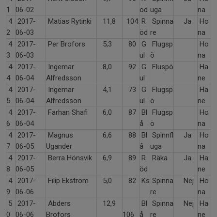
1
06-02
öd
uga
na
4
2017-
Matias Rytinki
11,8
104
R
Spinna
Ja
Ho
2
06-03
öd
re
na
4
2017-
Per Brofors
5,3
80
G
Flugsp
Ho
3
06-03
ul
ö
na
4
2017-
Ingemar
8,0
92
G
Fluspö
Ha
4
06-04
Alfredsson
ul
ne
4
2017-
Ingemar
4,1
73
G
Flugsp
Ha
5
06-04
Alfredsson
ul
ö
ne
4
2017-
Farhan Shafi
6,0
87
Bl
Flugsp
Ho
6
06-04
å
ö
na
4
2017-
Magnus
6,6
88
Bl
Spinnfl
Ja
Ho
7
06-05
Ugander
å
uga
na
4
2017-
Berra Hönsvik
6,9
89
R
Räka
Ja
Ha
8
06-05
öd
ne
4
2017-
Filip Ekström
5,0
82
Ks
Spinna
Nej
Ho
9
06-06
re
na
5
2017-
Abders
12,9
Bl
Spinna
Nej
Ha
0
06-06
Brofors
106
å
re
ne