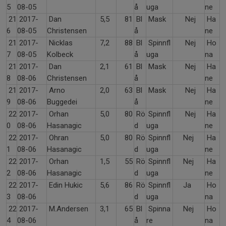
5
08-05
å
uga
ne
21
2017-
Dan
5,5
81
Bl
Mask
Nej
Ha
6
08-05
Christensen
å
ne
21
2017-
Nicklas
7,2
88
Bl
Spinnfl
Nej
Ho
7
08-05
Kolbeck
å
uga
na
21
2017-
Dan
2,1
61
Bl
Mask
Nej
Ha
8
08-06
Christensen
å
ne
21
2017-
Arno
2,0
63
Bl
Mask
Nej
Ha
9
08-06
Buggedei
å
ne
22
2017-
Orhan
5,0
80
Rö
Spinnfl
Nej
Ha
0
08-06
Hasanagic
d
uga
ne
22
2017-
Ohran
5,0
80
Rö
Spinnfl
Nej
Ha
1
08-06
Hasanagic
d
uga
ne
22
2017-
Orhan
1,5
55
Rö
Spinnfl
Nej
Ha
2
08-06
Hasanagic
d
uga
ne
22
2017-
Edin Hukic
5,6
86
Rö
Spinnfl
Ja
Ho
3
08-06
d
uga
na
22
2017-
M.Andersen
3,1
65
Bl
Spinna
Nej
Ho
4
08-06
å
re
na