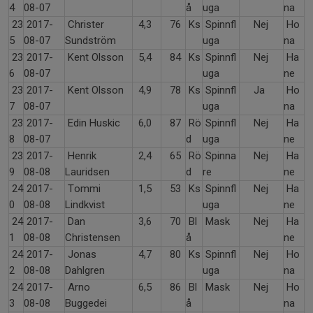
4
08-07
å
uga
na
23
2017-
Christer
4,3
76
Ks
Spinnfl
Nej
Ho
5
08-07
Sundström
uga
na
23
2017-
Kent Olsson
5,4
84
Ks
Spinnfl
Nej
Ha
6
08-07
uga
ne
23
2017-
Kent Olsson
4,9
78
Ks
Spinnfl
Ja
Ho
7
08-07
uga
na
23
2017-
Edin Huskic
6,0
87
Rö
Spinnfl
Nej
Ha
8
08-07
d
uga
ne
23
2017-
Henrik
2,4
65
Rö
Spinna
Nej
Ha
9
08-08
Lauridsen
d
re
ne
24
2017-
Tommi
1,5
53
Ks
Spinnfl
Nej
Ha
0
08-08
Lindkvist
uga
ne
24
2017-
Dan
3,6
70
Bl
Mask
Nej
Ha
1
08-08
Christensen
å
ne
24
2017-
Jonas
4,7
80
Ks
Spinnfl
Nej
Ho
2
08-08
Dahlgren
uga
na
24
2017-
Arno
6,5
86
Bl
Mask
Nej
Ho
3
08-08
Buggedei
å
na