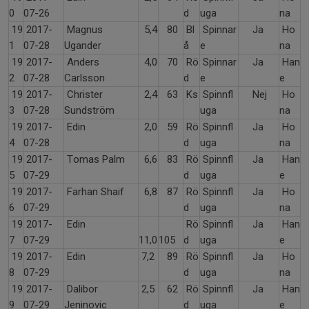
0
07-26
d
uga
na
19
2017-
Magnus
5,4
80
Bl
Spinnar
Ja
Ho
1
07-28
Ugander
å
e
na
19
2017-
Anders
4,0
70
Rö
Spinnar
Ja
Han
2
07-28
Carlsson
d
e
e
19
2017-
Christer
2,4
63
Ks
Spinnfl
Nej
Ho
3
07-28
Sundström
uga
na
19
2017-
Edin
2,0
59
Rö
Spinnfl
Ja
Ho
4
07-28
d
uga
na
19
2017-
Tomas Palm
6,6
83
Rö
Spinnfl
Ja
Han
5
07-29
d
uga
e
19
2017-
Farhan Shaif
6,8
87
Rö
Spinnfl
Ja
Ho
6
07-29
d
uga
na
19
2017-
Edin
Rö
Spinnfl
Ja
Han
7
07-29
11,0
105
d
uga
e
19
2017-
Edin
7,2
89
Rö
Spinnfl
Ja
Ho
8
07-29
d
uga
na
19
2017-
Dalibor
2,5
62
Rö
Spinnfl
Ja
Han
9
07-29
Jeninovic
d
uga
e