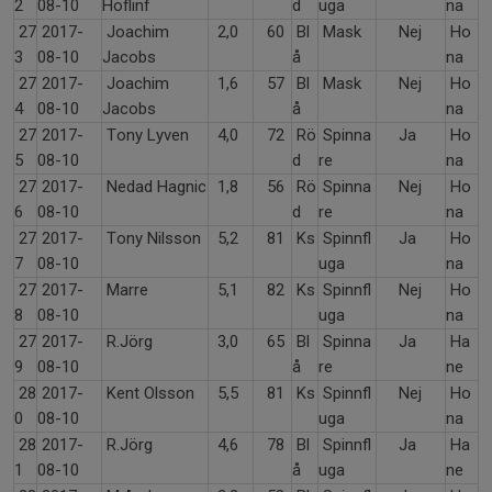
2
08-10
Hoflinf
d
uga
na
27
2017-
Joachim
2,0
60
Bl
Mask
Nej
Ho
3
08-10
Jacobs
å
na
27
2017-
Joachim
1,6
57
Bl
Mask
Nej
Ho
4
08-10
Jacobs
å
na
27
2017-
Tony Lyven
4,0
72
Rö
Spinna
Ja
Ho
5
08-10
d
re
na
27
2017-
Nedad Hagnic
1,8
56
Rö
Spinna
Nej
Ho
6
08-10
d
re
na
27
2017-
Tony Nilsson
5,2
81
Ks
Spinnfl
Ja
Ho
7
08-10
uga
na
27
2017-
Marre
5,1
82
Ks
Spinnfl
Nej
Ho
8
08-10
uga
na
27
2017-
R.Jörg
3,0
65
Bl
Spinna
Ja
Ha
9
08-10
å
re
ne
28
2017-
Kent Olsson
5,5
81
Ks
Spinnfl
Nej
Ho
0
08-10
uga
na
28
2017-
R.Jörg
4,6
78
Bl
Spinnfl
Ja
Ha
1
08-10
å
uga
ne