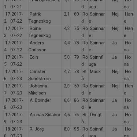
1
07-21
d
uga
na
17
2017-
Patrik
2,1
60
Rö
Spinnar
Nej
Han
2
07-22
Tegneskog
d
e
e
17
2017-
Roine
4,2
75
Rö
Spinnar
Nej
Han
3
07-22
Tegneskog
d
e
e
17
2017-
Anders
4,4
78
Rö
Spinnar
Ja
Ho
4
07-22
Carlsson
d
e
na
17
2017-
Edin
5,0
79
Rö
Spinnfl
Ja
Ho
5
07-22
d
uga
na
17
2017-
Christer
4,7
78
Bl
Mask
Nej
Ho
6
07-23
Sundström
å
na
17
2017-
Johanna
2,0
59
Rö
Spinnar
Nej
Han
7
07-23
Mikelsen
d
e
e
17
2017-
A. Bolinder
6,6
86
Rö
Spinnar
Ja
Ho
8
07-23
d
e
na
17
2017-
Arunas Sidabra
4,5
76
Bl
Övrigt
Ja
Ho
9
07-23
å
na
18
2017-
R. Jörg
8,0
95
Rö
Spinnfl
Ja
Ho
0
07-23
d
uga
na