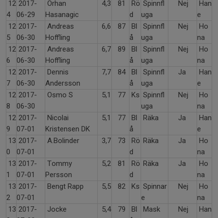
12
2017-
Orhan
4,3
81
Rö
Spinnfl
Nej
Han
4
06-29
Hasanagic
d
uga
e
12
2017-
Andreas
6,6
87
Bl
Spinnfl
Nej
Ho
5
06-30
Hoffling
å
uga
na
12
2017-
Andreas
6,7
89
Bl
Spinnfl
Nej
Ho
6
06-30
Hoffling
å
uga
na
12
2017-
Dennis
7,7
84
Bl
Spinnfl
Ja
Han
7
06-30
Andersson
å
uga
e
12
2017-
Osmo S
5,1
77
Ks
Spinnfl
Nej
Ho
8
06-30
uga
na
12
2017-
Nicolai
5,1
77
Bl
Räka
Ja
Han
9
07-01
Kristensen DK
å
e
13
2017-
A.Bolinder
3,7
73
Rö
Räka
Ja
Ho
0
07-01
d
na
13
2017-
Tommy
5,2
81
Rö
Räka
Ja
Ho
1
07-01
Persson
d
na
13
2017-
Bengt Rapp
5,5
82
Ks
Spinnar
Nej
Ho
2
07-01
e
na
13
2017-
Jocke
5,4
79
Bl
Mask
Nej
Han