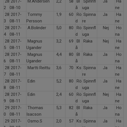
28
2017-
M.Andersen
2,2
58
Bl
Spinnfl
Ja
Ha
2
08-10
å
uga
ne
28
2017-
Tommy
1,9
60
Rö
Spinna
Ja
Ha
3
08-11
Persson
d
re
ne
28
2017-
A.Bolinder
5,0
80
Rö
Spinnfl
Nej
Ho
4
08-11
d
uga
na
28
2017-
Magnus
3,2
69
Bl
Räka
Nej
Ha
5
08-11
Ugander
å
ne
28
2017-
Magnus
4,4
80
Bl
Räka
Ja
Ho
6
08-11
Ugander
å
na
28
2017-
Martti Reittu
3,6
70
Ks
Spinna
Ja
Ha
7
08-11
re
ne
28
2017-
Edin
5,2
80
Rö
Spinnfl
Ja
Ha
8
08-11
d
uga
ne
28
2017-
Edin
2,4
60
Rö
Spinnfl
Nej
Ha
9
08-11
d
uga
ne
29
2017-
Thomas
5,3
82
Bl
Räka
Ja
Ho
0
08-11
Isacson
å
na
29
2017-
Osmo.S
2,0
57
Ks
Spinna
Ja
Ha