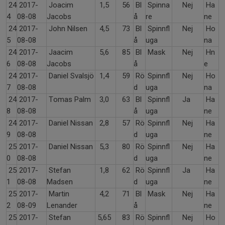
24
2017-
Joacim
1,5
56
Bl
Spinna
Nej
Ha
4
08-08
Jacobs
å
re
ne
24
2017-
John Nilsen
4,5
73
Bl
Spinnfl
Nej
Ho
5
08-08
å
uga
na
24
2017-
Jaacim
5,6
85
Bl
Mask
Nej
Hn
6
08-08
Jacobs
å
e
24
2017-
Daniel Svalsjö
1,4
59
Rö
Spinnfl
Nej
Ho
7
08-08
d
uga
na
24
2017-
Tomas Palm
3,0
63
Bl
Spinnfl
Ja
Ha
8
08-08
å
uga
ne
24
2017-
Daniel Nissan
2,8
57
Rö
Spinnfl
Nej
Ha
9
08-08
d
uga
ne
25
2017-
Daniel Nissan
5,3
80
Rö
Spinnfl
Nej
Ha
0
08-08
d
uga
ne
25
2017-
Stefan
1,8
62
Rö
Spinnfl
Ja
Ha
1
08-08
Madsen
d
uga
ne
25
2017-
Martin
4,2
71
Bl
Mask
Nej
Ha
2
08-09
Lenander
å
ne
25
2017-
Stefan
5,65
83
Rö
Spinnfl
Nej
Ho