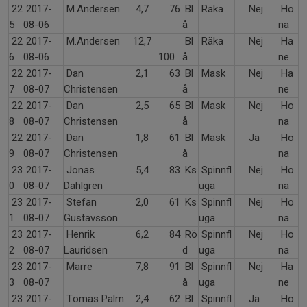
22
2017-
M.Andersen
4,7
76
Bl
Räka
Nej
Ho
5
08-06
å
na
22
2017-
M.Andersen
12,7
Bl
Räka
Nej
Ha
6
08-06
100
å
ne
22
2017-
Dan
2,1
63
Bl
Mask
Nej
Ha
7
08-07
Christensen
å
ne
22
2017-
Dan
2,5
65
Bl
Mask
Nej
Ho
8
08-07
Christensen
å
na
22
2017-
Dan
1,8
61
Bl
Mask
Ja
Ho
9
08-07
Christensen
å
na
23
2017-
Jonas
5,4
83
Ks
Spinnfl
Nej
Ho
0
08-07
Dahlgren
uga
na
23
2017-
Stefan
2,0
61
Ks
Spinnfl
Nej
Ho
1
08-07
Gustavsson
uga
na
23
2017-
Henrik
6,2
84
Rö
Spinnfl
Nej
Ho
2
08-07
Lauridsen
d
uga
na
23
2017-
Marre
7,8
91
Bl
Spinnfl
Nej
Ha
3
08-07
å
uga
ne
23
2017-
Tomas Palm
2,4
62
Bl
Spinnfl
Ja
Ho