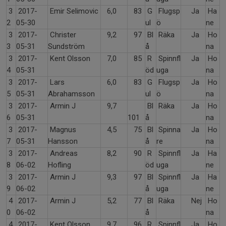
3
2017-
Emir Selimovic
6,0
83
G
Flugsp
Ja
Ha
2
05-30
ul
ö
ne
3
2017-
Christer
9,2
97
Bl
Räka
Ja
Ho
3
05-31
Sundström
å
na
3
2017-
Kent Olsson
7,0
85
R
Spinnfl
Ja
Ho
4
05-31
öd
uga
na
3
2017-
Lars
6,0
83
G
Flugsp
Ja
Ho
5
05-31
Abrahamsson
ul
ö
na
3
2017-
Armin J
9,7
Bl
Räka
Ja
Ho
6
05-31
101
å
na
3
2017-
Magnus
4,5
75
Bl
Spinna
Ja
Ho
7
05-31
Hansson
å
re
na
3
2017-
Andreas
8,2
90
R
Spinnfl
Ja
Ha
8
06-02
Hofling
öd
uga
ne
3
2017-
Armin J
9,3
97
Bl
Spinnfl
Ja
Ha
9
06-02
å
uga
ne
4
2017-
Armin J
5,2
77
Bl
Räka
Nej
Ho
0
06-02
å
na
4
2017-
Kent Olsson
9,7
96
R
Spinnfl
Ja
Ho