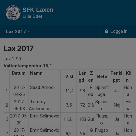
SFK Laxen
Lilla Edet
Logga in
Lax 2017
Lax 2017
Lax 1-99
Vattentemperatur 15,1
Datum
Namn
Län
Z
Fenkli
Kö
Vikt
Bete
gd
on
ppt
n
2017-
Saad Amoor
R
Spinnfl
Hon
1
11,4
98
Ja
04-26
öd
uga
a
2017-
Tommy
Spinna
Ho
2
3,5
72
Blå
Nej
05-08
Andersson
re
na
2017-05-
Emir Selimovic
Flugsp
Hon
3
11,21
103
Gul
Ja
09
ö
a
2017-
Emir Selimovic
G
Flugsp
Hon
4
9,2
95
Ja