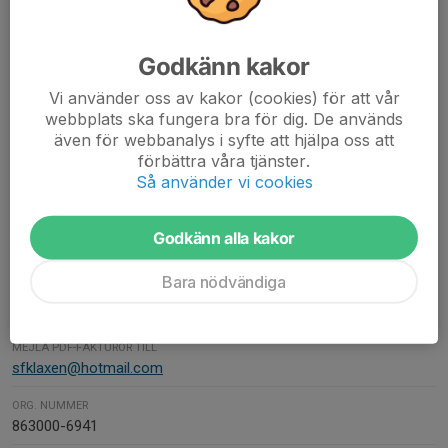
TELEFONTIDER
Telefontid varje dag:
Godkänn kakor
maj - juni kl. 12.00 - 14.00
juli - augusti kl. 12.00 - 15.00
Vi använder oss av kakor (cookies) för att vår
september kl. 12.00 - 14.00
webbplats ska fungera bra för dig. De används
även för webbanalys i syfte att hjälpa oss att
Mer information finns under Perioder och priser.
förbättra våra tjänster.
Så använder vi cookies
FAKTURAADRESS
Godkänn alla kakor
SFK Laxen
C/O: Karoline Mononen Porwoll
Bara nödvändiga
Pilpågsgatan 9
463 30 Lilla Edet
MEJLA PDF-FAKTUROR TILL
sfklaxen@hotmail.com
ORG. NUMMER
863000-6941