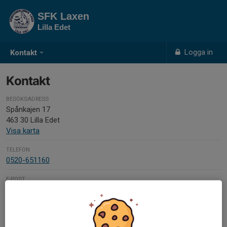
SFK Laxen
Lilla Edet
Logga in
Kontakt
Kontakt
BESÖKSADRESS
Spånkajen 17
463 30 Lilla Edet
Visa karta
TELEFON
0520-651160
E-POST
sfklaxen@hotmail.com
BESÖKSTIDER
OBS! Ingen fiskekortförsäljning på denna mailadress!