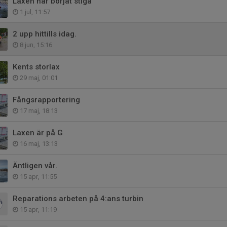
Laxen har börjat stiga
1 jul, 11:57
2 upp hittills idag.
8 jun, 15:16
Kents storlax
29 maj, 01:01
Fångsrapportering
17 maj, 18:13
Laxen är på G
16 maj, 13:13
Äntligen vår.
15 apr, 11:55
Reparations arbeten på 4:ans turbin
15 apr, 11:19