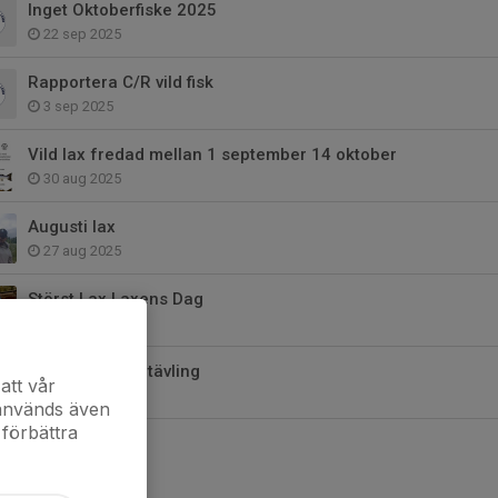
Inget Oktoberfiske 2025
22 sep 2025
Rapportera C/R vild fisk
3 sep 2025
Vild lax fredad mellan 1 september 14 oktober
30 aug 2025
Augusti lax
27 aug 2025
Störst Lax Laxens Dag
16 aug 2025
1:a Plats Metartävling
att vår
16 aug 2025
 används även
 förbättra