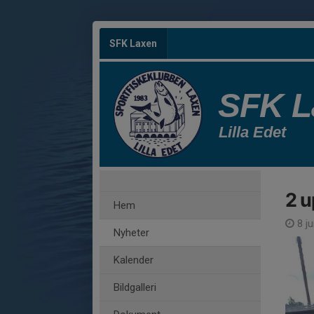
SFK Laxen
SFK L
Lilla Edet
2 u
Hem
8 ju
Nyheter
Kalender
Bildgalleri