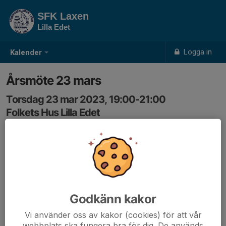
SFK Laxen
Lilla Edet
Logga in
Kalender
Årsmöte 23 mars
Torsdag 23 mar 2023, 19:00-21:00
Folkets Hus Lilla Edet
Samling: 19:00, Folkets hus
Dagen är ännu preliminär då vi väntar svar från Folkets
hus.
Godkänn kakor
Vi använder oss av kakor (cookies) för att vår
webbplats ska fungera bra för dig. De används