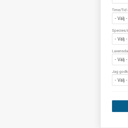
Time/Tid 
Species/A
Laxensda
Jag godkä