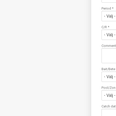
Period *
C/R *
Comment
Bait/Bete
Pool/Zon
Catch da