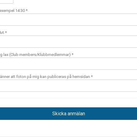
exempel 14:30 *
rt *
g lax (Club members/Klubbmedlemmar) *
nner att foton på mig kan publiceras på hemsidan *