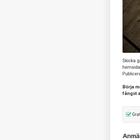
Skicka g
hemsida
Publicer
Börja me
fångst 
Grat
Anmäl