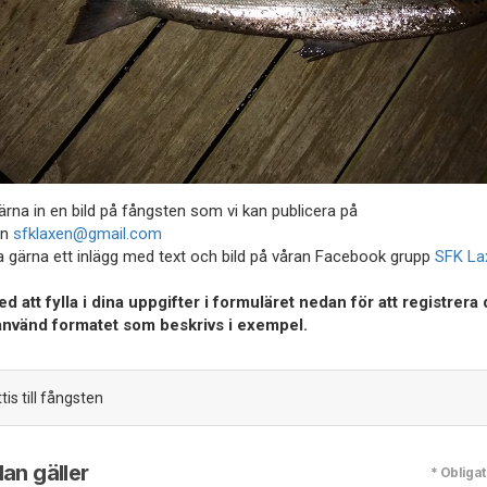
ärna in en bild på fångsten som vi kan publicera på
n
sfklaxen@gmail.com
a gärna ett inlägg med text och bild på våran Facebook grupp
SFK La
d att fylla i dina uppgifter i formuläret nedan för att registrera 
använd formatet som beskrivs i exempel.
tis till fångsten
an gäller
* Obligat