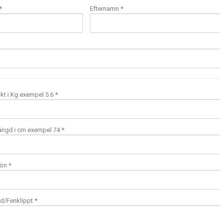
*
Efternamn *
kt i Kg exempel 5.6 *
ängd i cm exempel 74 *
ön *
ed/Fenklippt *