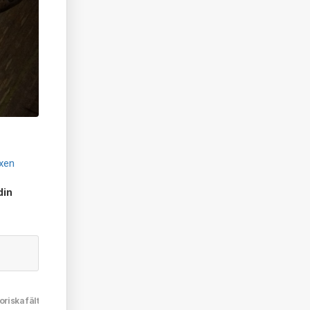
xen
din
oriska fält