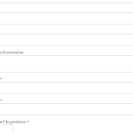
s/Kommentar
 *
 *
te/Fångstdatum *